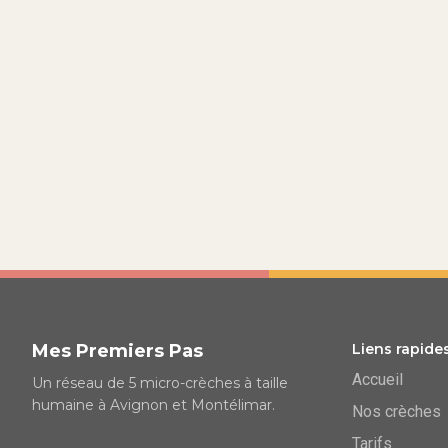
Mes Premiers Pas
Liens rapide
Accueil
Un réseau de 5 micro-crèches à taille
humaine à Avignon et Montélimar.
Nos crèches
Tarifs