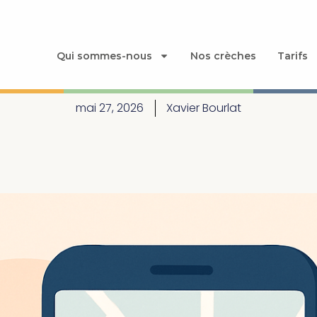
èche à proximité : le gui
Qui sommes-nous
Nos crèches
Tarifs
les parents
mai 27, 2026
Xavier Bourlat